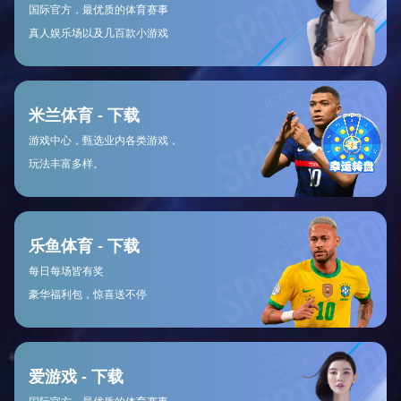
体育科学
现代竞技体育中的营养与训练科学
顶尖运动员如何通过科学的饮食与训练计划，在激烈的赛事
中保持巅峰状态...