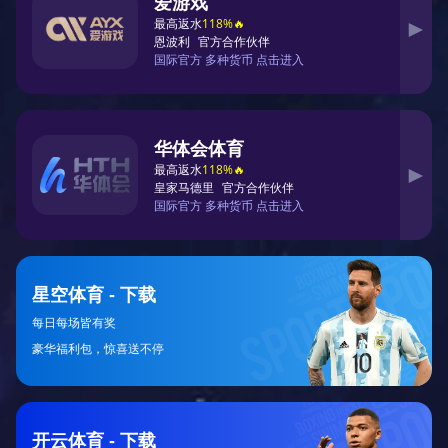
篮球快讯
NBA季后赛争夺战：谁能问鼎总冠军？
季后赛战火重燃，顶级球星的表现将直接决定球队的命运，
让我们共同期待...
网球焦点
大满贯赛事前瞻：新一代球员的崛起
在最新的巡回赛中，多名年轻球员展现出了惊人的统治力，