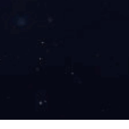
• 球队历史战绩
• 当前阵容分析
• 伤停情况汇总
篮球专区 & NBA
NBA 积分榜
实时更新东西部排名及胜负场次数据。
球员百科
查看球星历史数据、场均得分及技术统计。