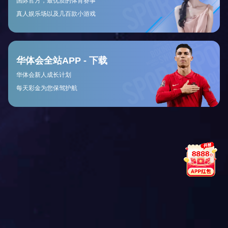
深度分析
世界杯预选赛形势分析：亚洲区形势严峻
面对日益强大的竞争对手，亚洲各支球队在战术储备与球员
状态上都面临大考...
足球专区
足球数据 »
五大联赛实时数据